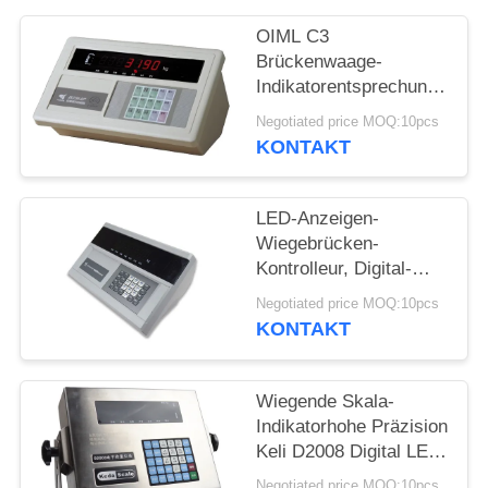
OIML C3
SITEMAP
Brückenwaage-
Indikatorentsprechungs-
PRIVACY
Art des wiegende
Negotiated price MOQ:10pcs
Skala-Indikatorxk3190
POLICY
KONTAKT
A9
LED-Anzeigen-
Wiegebrücken-
Kontrolleur, Digital-
Wiegemeister
Negotiated price MOQ:10pcs
YAOHUA DS10
KONTAKT
Wiegende Skala-
Indikatorhohe Präzision
Keli D2008 Digital LED-
Anzeige
Negotiated price MOQ:10pcs