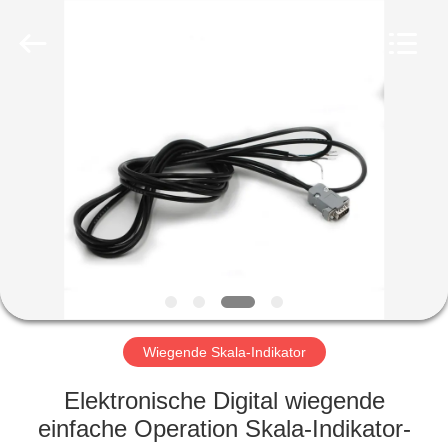
Horn
E-
Commerce
Co.,
Ltd..
All
Rights
Reserved.
HAUS
PRODUKTE
ÜBER
UNS
FABRIK-
AUSFLUG
Wiegende Skala-Indikator
Elektronische Digital wiegende
QUALITÄTSKONTROLLE
einfache Operation Skala-Indikator-