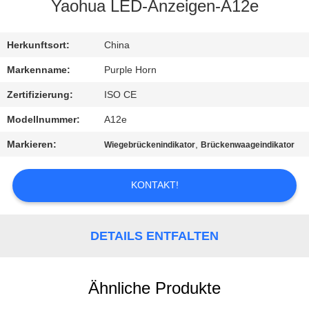
Yaohua LED-Anzeigen-A12e
TRETEN
SIE
Herkunftsort:
China
MIT
Markenname:
Purple Horn
UNS
Zertifizierung:
ISO CE
IN
Modellnummer:
A12e
VERBINDUNG
Markieren:
,
Wiegebrückenindikator
Brückenwaageindikator
BLOG
KONTAKT!
FORDERN
DETAILS ENTFALTEN
SIE
EIN
Ähnliche Produkte
ZITAT