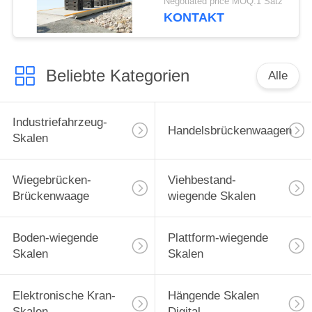
Negotiated price MOQ:1 Satz
Wiegebrücke ein
KONTAKT
Beliebte Kategorien
Alle
Industriefahrzeug-
Handelsbrückenwaagen
Skalen
Wiegebrücken-
Viehbestand-
Brückenwaage
wiegende Skalen
Boden-wiegende
Plattform-wiegende
Skalen
Skalen
Elektronische Kran-
Hängende Skalen
Skalen
Digital