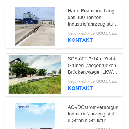
SITEMAP
Harte Beanspruchung
das 100 Tonnen-
Industriefahrzeug stuft
PRIVACY
Fahrzeug-Gewichts-
Negotiated price MOQ:1 Satz
Maschine 220V/50HZ
POLICY
KONTAKT
ein
SCS-60T 3*14m Stahl-
Gruben-Wiegebrücken-
Brückenwaage, LKW-
Gewichts-Skala-Stall
Negotiated price MOQ:1 Satz
KONTAKT
AC-/DCstromversorgungs-
Industriefahrzeug stuft
u-Strahln-Struktur
Digital die 100 Tonnen-