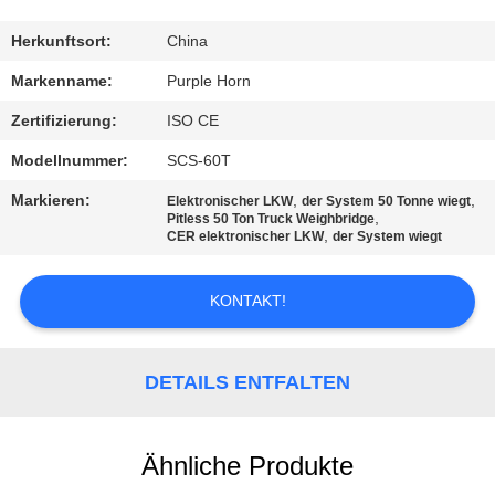
TRETEN
Herkunftsort:
China
SIE
Markenname:
Purple Horn
MIT
Zertifizierung:
ISO CE
UNS
Modellnummer:
SCS-60T
IN
Markieren:
,
,
Elektronischer LKW
der System 50 Tonne wiegt
VERBINDUNG
,
Pitless 50 Ton Truck Weighbridge
,
CER elektronischer LKW
der System wiegt
BLOG
KONTAKT!
FORDERN
DETAILS ENTFALTEN
SIE
EIN
Ähnliche Produkte
ZITAT